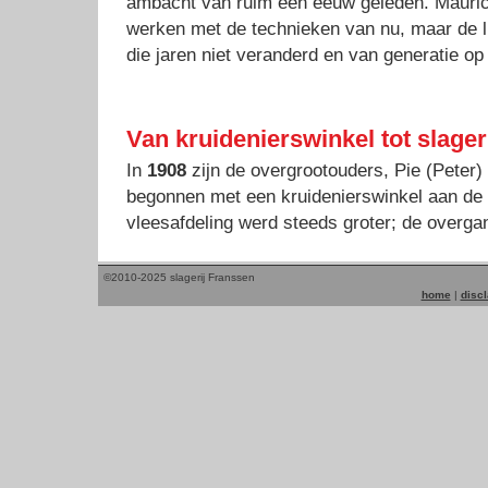
ambacht van ruim een eeuw geleden. Mauri
werken met de technieken van nu, maar de lie
die jaren niet veranderd en van generatie o
Van kruidenierswinkel tot slager
In
1908
zijn de overgrootouders, Pie (Peter
begonnen met een kruidenierswinkel aan de
vleesafdeling werd steeds groter; de overgan
Verhuizing naar de Pieterstraat
©2010-2025 slagerij Franssen
home
|
disc
De overgrootouders hadden vier zonen en ee
Frits, Pie en Nien (Gerard) wilden in de voe
Samen in één slagerij was geen optie. Broer 
Frits begon een nieuwe slagerij op de Meer
grootvader van Maurice, begon een nieuwe sl
zijn deuren aan de Pieterstraat, op dit adres
gevestigd.